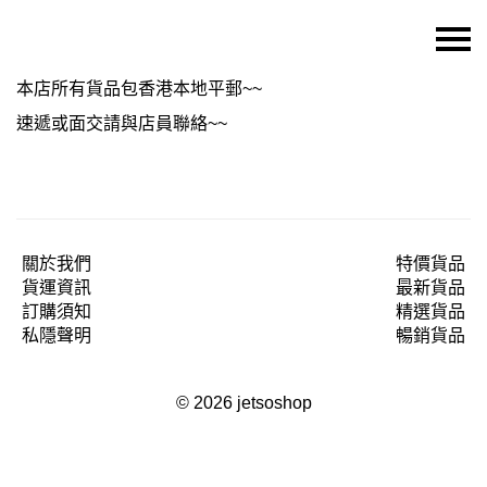
主頁
本店所有貨品包香港本地平郵~~
關於我們
速遞或面交請與店員聯絡~~
特價貨品
貨品分類
商店資訊
關於我們
特價貨品
貨運資訊
最新貨品
購物車
訂購須知
精選貨品
用戶
私隱聲明
暢銷貨品
聯絡我們
© 2026 jetsoshop
貨幣
語言